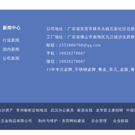
新闻中心
公司地址：广东省东莞市樟木头镇石新社区石新路3
工厂地址：广东省佛山市南海区九江镇沙头西桥
行业新闻
邮箱：2355886768@qq.com
国内新闻
手机：18928278687
公司新闻
微信：18928278687
13年专注桌脚_不锈钢桌脚_餐桌_茶几_桌腿_
白沙房产
常州橱柜定制电话
武汉办公家具
家居在线
龙华富士康招聘
中国
天五金制品有限公司 制作与维护：东莞
网站建设
后台管理
企业邮箱