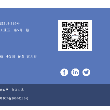
18-319号
工业区二路5号一楼
餐椅_沙发脚_转盘_家具脚
新闻网
办公家具
粤ICP备20040235号